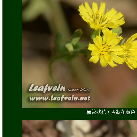
無管狀花
，舌狀花
黃色