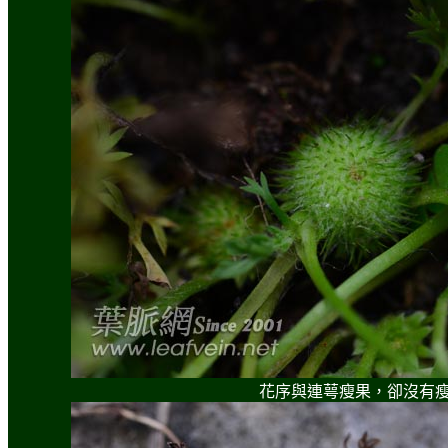
花序與連萼瘦果，卻沒有