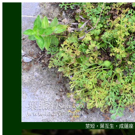
莖短，葉互生，成蓮座